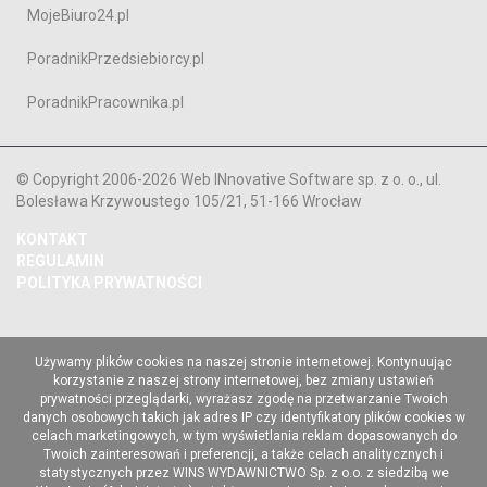
MojeBiuro24.pl
PoradnikPrzedsiebiorcy.pl
PoradnikPracownika.pl
© Copyright 2006-2026 Web INnovative Software sp. z o. o., ul.
Bolesława Krzywoustego 105/21, 51-166 Wrocław
KONTAKT
REGULAMIN
POLITYKA PRYWATNOŚCI
Używamy plików cookies na naszej stronie internetowej. Kontynuując
korzystanie z naszej strony internetowej, bez zmiany ustawień
prywatności przeglądarki, wyrażasz zgodę na przetwarzanie Twoich
danych osobowych takich jak adres IP czy identyfikatory plików cookies w
celach marketingowych, w tym wyświetlania reklam dopasowanych do
Twoich zainteresowań i preferencji, a także celach analitycznych i
statystycznych przez WINS WYDAWNICTWO Sp. z o.o. z siedzibą we