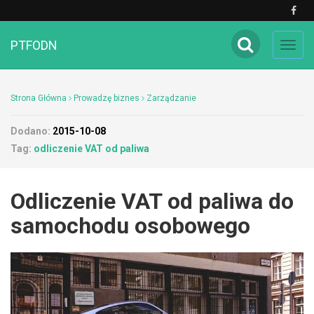
PTFODN
Toggl
navig
Strona Główna
Prowadzę biznes
Zarządzanie
Dodano:
2015-10-08
Tag:
odliczenie VAT od paliwa
Odliczenie VAT od paliwa do
samochodu osobowego