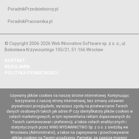
PoradnikPrzedsiebiorcy.pl
PoradnikPracownika.pl
© Copyright 2006-2026 Web INnovative Software sp. z o. o., ul.
Bolesława Krzywoustego 105/21, 51-166 Wrocław
KONTAKT
REGULAMIN
POLITYKA PRYWATNOŚCI
Używamy plików cookies na naszej stronie internetowej. Kontynuując
korzystanie z naszej strony internetowej, bez zmiany ustawień
prywatności przeglądarki, wyrażasz zgodę na przetwarzanie Twoich
danych osobowych takich jak adres IP czy identyfikatory plików cookies w
celach marketingowych, w tym wyświetlania reklam dopasowanych do
Twoich zainteresowań i preferencji, a także celach analitycznych i
statystycznych przez WINS WYDAWNICTWO Sp. z o.o. z siedzibą we
Wrocławiu (Administrator), a także na zapisywanie i przechowywanie
plików cookies na Twoim urządzeniu. Pamiętaj, że zawsze możesz