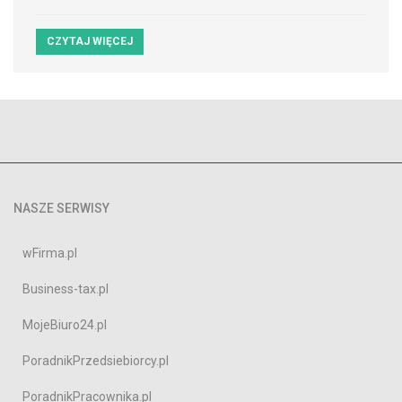
CZYTAJ WIĘCEJ
NASZE SERWISY
wFirma.pl
Business-tax.pl
MojeBiuro24.pl
PoradnikPrzedsiebiorcy.pl
PoradnikPracownika.pl