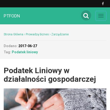
PTFODN
Toggl
navig
Strona Główna
Prowadzę biznes
Zarządzanie
Dodano:
2017-06-27
Tag:
Podatek liniowy
Podatek Liniowy w
działalności gospodarczej