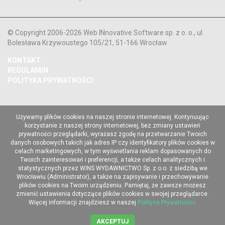
© Copyright 2006-2026 Web INnovative Software sp. z o. o., ul.
Bolesława Krzywoustego 105/21, 51-166 Wrocław
KONTAKT
REGULAMIN
POLITYKA PRYWATNOŚCI
Używamy plików cookies na naszej stronie internetowej. Kontynuując
korzystanie z naszej strony internetowej, bez zmiany ustawień
prywatności przeglądarki, wyrażasz zgodę na przetwarzanie Twoich
danych osobowych takich jak adres IP czy identyfikatory plików cookies w
celach marketingowych, w tym wyświetlania reklam dopasowanych do
Twoich zainteresowań i preferencji, a także celach analitycznych i
statystycznych przez WINS WYDAWNICTWO Sp. z o.o. z siedzibą we
Wrocławiu (Administrator), a także na zapisywanie i przechowywanie
plików cookies na Twoim urządzeniu. Pamiętaj, że zawsze możesz
zmienić ustawienia dotyczące plików cookies w swojej przeglądarce.
Więcej informacji znajdziesz w naszej
Polityce Prywatności
.
AKCEPTUJ