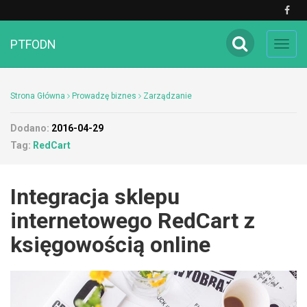
PTFODN
Toggl
navig
Strona Główna
Prowadzę biznes
Zarządzanie
Dodano:
2016-04-29
Tag:
RedCart
Integracja sklepu
internetowego RedCart z
księgowością online