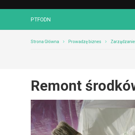
PTFODN
Strona Główna
Prowadzę biznes
Zarządzanie
Remont środków