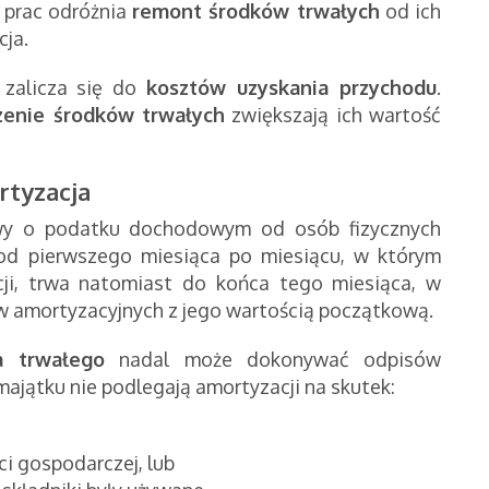
h prac odróżnia
remont środków trwałych
od ich
cja.
zalicza się do
kosztów uzyskania przychodu
.
zenie środków trwałych
zwiększają ich
wartość
rtyzacja
wy
o podatku dochodowym od osób fizycznych
od pierwszego miesiąca po miesiącu, w którym
ji, trwa natomiast do końca tego miesiąca, w
 amortyzacyjnych z jego wartością początkową.
a trwałego
nadal może dokonywać odpisów
majątku nie podlegają amortyzacji na skutek:
i gospodarczej, lub