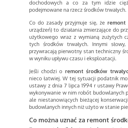
dochodowych a co za tym idzie ciężk
podejmowane na rzecz środków trwałych.
Co do zasady przyjmuje się, że
remont
urządzeń) to działania zmierzające do pr
użytkowego wraz z wymianą zużytych częś
tych środków trwałych. Innymi słowy
przywracają pierwotny stan techniczny ś
w wyniku upływu czasu i eksploatacji.
Jeśli chodzi o
remont
środków trwały
nieco łatwiej. W tej sytuacji podatnik m
ustawy z dnia 7 lipca 1994 r
ustawy Prawo
wykonywanie w nim robót budowlanych p
ale niestanowiących bieżącej konserwa
budowlanych innych niż użyto w stanie pi
Co można uznać za remont środk