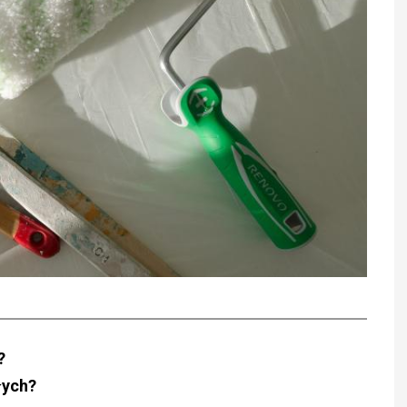
?
łych?