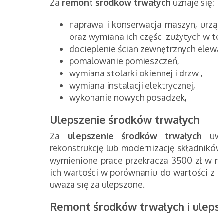
Za
remont środków trwałych
uznaje się:
naprawa i konserwacja maszyn, urz
oraz wymiana ich części zużytych w t
docieplenie ścian zewnętrznych elewa
pomalowanie pomieszczeń,
wymiana stolarki okiennej i drzwi,
wymiana instalacji elektrycznej,
wykonanie nowych posadzek,
Ulepszenie środków trwałych
Za
ulepszenie środków trwałych
u
rekonstrukcję
lub modernizację składnik
wymienione prace przekracza 3500 zł 
ich wartości w porównaniu do wartości z d
uważa się za ulepszone.
Remont środków trwałych i uleps