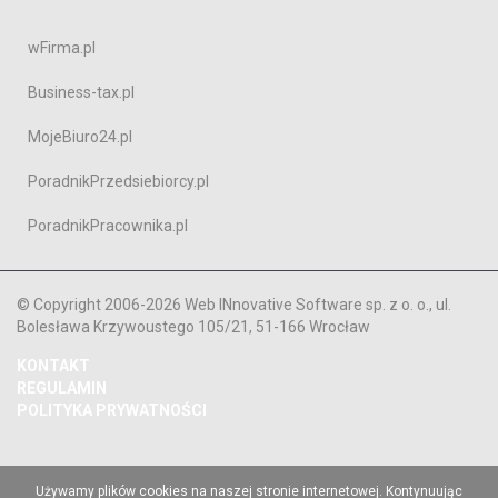
wFirma.pl
Business-tax.pl
MojeBiuro24.pl
PoradnikPrzedsiebiorcy.pl
PoradnikPracownika.pl
© Copyright 2006-2026 Web INnovative Software sp. z o. o., ul.
Bolesława Krzywoustego 105/21, 51-166 Wrocław
KONTAKT
REGULAMIN
POLITYKA PRYWATNOŚCI
Używamy plików cookies na naszej stronie internetowej. Kontynuując