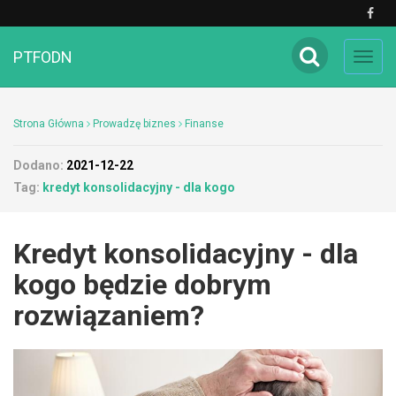
PTFODN
Toggl
navig
Strona Główna
Prowadzę biznes
Finanse
Dodano:
2021-12-22
Tag:
kredyt konsolidacyjny - dla kogo
Kredyt konsolidacyjny - dla
kogo będzie dobrym
rozwiązaniem?