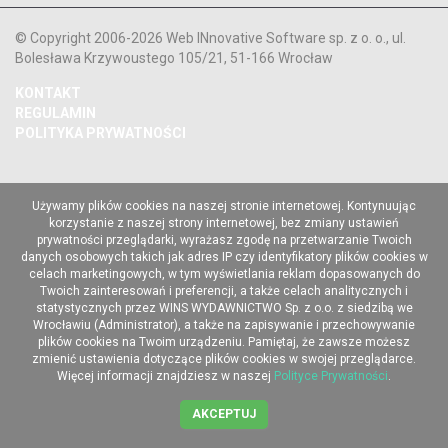
© Copyright 2006-2026 Web INnovative Software sp. z o. o., ul.
Bolesława Krzywoustego 105/21, 51-166 Wrocław
KONTAKT
REGULAMIN
POLITYKA PRYWATNOŚCI
Używamy plików cookies na naszej stronie internetowej. Kontynuując
korzystanie z naszej strony internetowej, bez zmiany ustawień
prywatności przeglądarki, wyrażasz zgodę na przetwarzanie Twoich
danych osobowych takich jak adres IP czy identyfikatory plików cookies w
celach marketingowych, w tym wyświetlania reklam dopasowanych do
Twoich zainteresowań i preferencji, a także celach analitycznych i
statystycznych przez WINS WYDAWNICTWO Sp. z o.o. z siedzibą we
Wrocławiu (Administrator), a także na zapisywanie i przechowywanie
plików cookies na Twoim urządzeniu. Pamiętaj, że zawsze możesz
zmienić ustawienia dotyczące plików cookies w swojej przeglądarce.
Więcej informacji znajdziesz w naszej
Polityce Prywatności
.
AKCEPTUJ