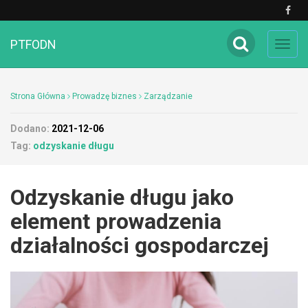
PTFODN
Toggl
navig
Strona Główna
Prowadzę biznes
Zarządzanie
Dodano:
2021-12-06
Tag:
odzyskanie długu
Odzyskanie długu jako
element prowadzenia
działalności gospodarczej