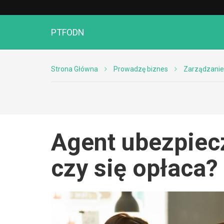
PTFODN
Strona Główna
Prowadzę biznes
Zarządzanie
Agent ubezpiec
czy się opłaca?