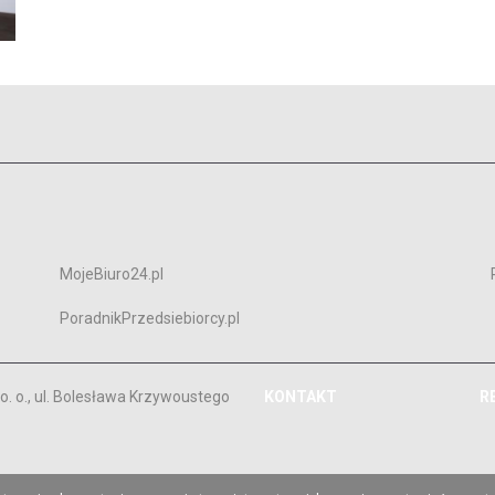
MojeBiuro24.pl
PoradnikPrzedsiebiorcy.pl
. o., ul. Bolesława Krzywoustego
KONTAKT
R