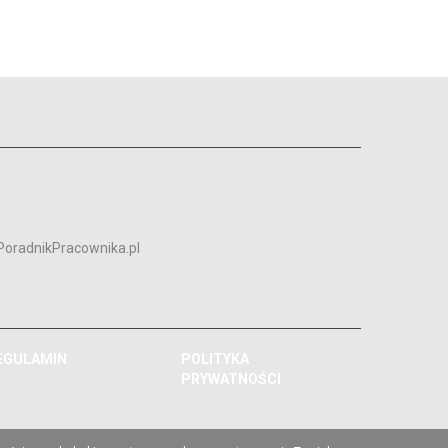
PoradnikPracownika.pl
EGULAMIN
POLITYKA
PRYWATNOŚCI