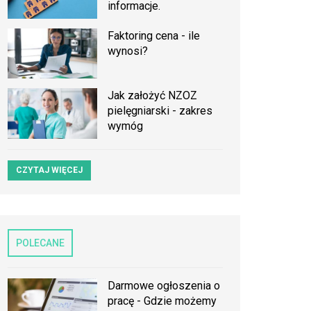
informacje.
Faktoring cena - ile
wynosi?
Jak założyć NZOZ
pielęgniarski - zakres
wymóg
CZYTAJ WIĘCEJ
POLECANE
Darmowe ogłoszenia o
pracę - Gdzie możemy