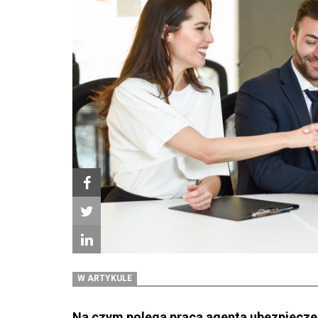
W ARTYKULE
Na czym polega praca agenta ubezpiecz