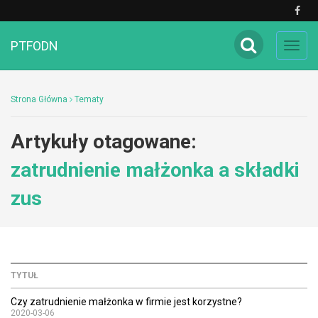
PTFODN
Toggl
navig
Strona Główna
Tematy
Artykuły otagowane:
zatrudnienie małżonka a składki
zus
TYTUŁ
Czy zatrudnienie małżonka w firmie jest korzystne?
2020-03-06