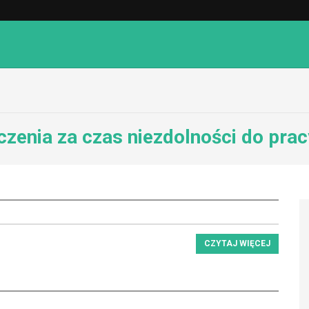
czenia za czas niezdolności do prac
CZYTAJ WIĘCEJ