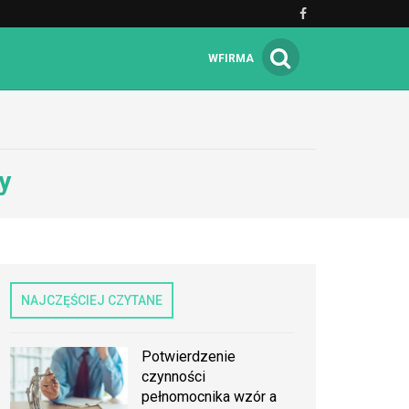
WFIRMA
y
NAJCZĘŚCIEJ CZYTANE
Potwierdzenie
czynności
pełnomocnika wzór a