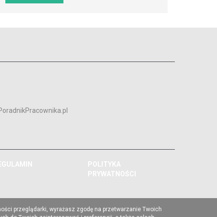
PoradnikPracownika.pl
EGULAMIN
POLITYKA
PRYWATNOŚCI
ności przeglądarki, wyrażasz zgodę na przetwarzanie Twoich