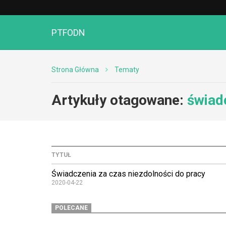
PTFODN
Strona Główna
Tematy
Artykuły otagowane:
świad
TYTUŁ
Świadczenia za czas niezdolności do pracy
2020-04-22
POLECANE