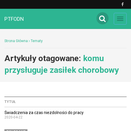
PTFODN
Toggl
navig
Strona Główna
Tematy
Artykuły otagowane:
komu
przysługuje zasiłek chorobowy
TYTUŁ
Świadczenia za czas niezdolności do pracy
2020-04-22