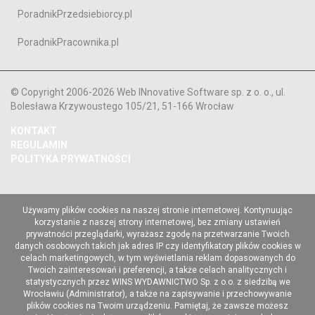
PoradnikPrzedsiebiorcy.pl
PoradnikPracownika.pl
© Copyright 2006-2026 Web INnovative Software sp. z o. o., ul.
Bolesława Krzywoustego 105/21, 51-166 Wrocław
KONTAKT
REGULAMIN
POLITYKA PRYWATNOŚCI
Używamy plików cookies na naszej stronie internetowej. Kontynuując
korzystanie z naszej strony internetowej, bez zmiany ustawień
prywatności przeglądarki, wyrażasz zgodę na przetwarzanie Twoich
danych osobowych takich jak adres IP czy identyfikatory plików cookies w
celach marketingowych, w tym wyświetlania reklam dopasowanych do
Twoich zainteresowań i preferencji, a także celach analitycznych i
statystycznych przez WINS WYDAWNICTWO Sp. z o.o. z siedzibą we
Wrocławiu (Administrator), a także na zapisywanie i przechowywanie
plików cookies na Twoim urządzeniu. Pamiętaj, że zawsze możesz