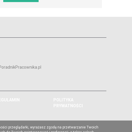
PoradnikPracownika.pl
EGULAMIN
POLITYKA
PRYWATNOŚCI
ności przeglądarki, wyrażasz zgodę na przetwarzanie Twoich