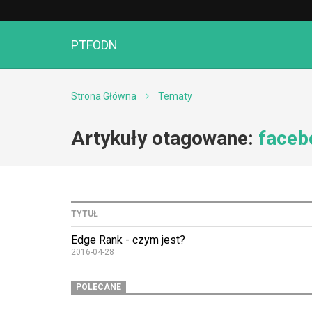
PTFODN
Strona Główna
Tematy
Artykuły otagowane:
faceb
TYTUŁ
Edge Rank - czym jest?
2016-04-28
POLECANE