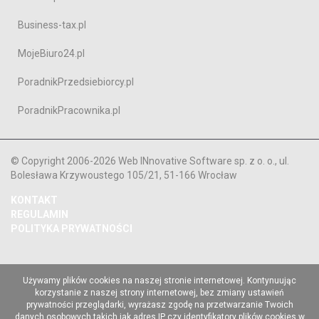
Business-tax.pl
MojeBiuro24.pl
PoradnikPrzedsiebiorcy.pl
PoradnikPracownika.pl
© Copyright 2006-2026 Web INnovative Software sp. z o. o., ul.
Bolesława Krzywoustego 105/21, 51-166 Wrocław
KONTAKT
REGULAMIN
POLITYKA PRYWATNOŚCI
Używamy plików cookies na naszej stronie internetowej. Kontynuując
korzystanie z naszej strony internetowej, bez zmiany ustawień
prywatności przeglądarki, wyrażasz zgodę na przetwarzanie Twoich
danych osobowych takich jak adres IP czy identyfikatory plików cookies w