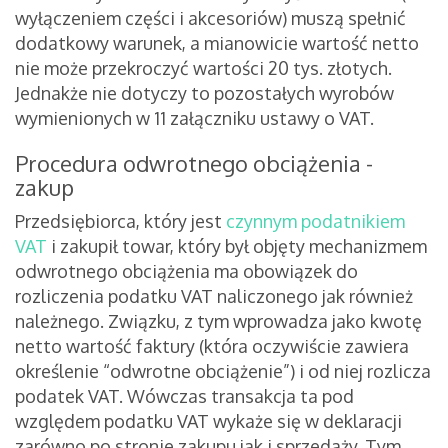
wyłączeniem części i akcesoriów) muszą spełnić
dodatkowy warunek, a mianowicie wartość netto
nie może przekroczyć wartości 20 tys. złotych.
Jednakże nie dotyczy to pozostałych wyrobów
wymienionych w 11 załączniku ustawy o VAT.
Procedura odwrotnego obciążenia -
zakup
Przedsiębiorca, który jest
czynnym podatnikiem
VAT
i zakupił towar, który był objęty mechanizmem
odwrotnego obciążenia ma obowiązek do
rozliczenia podatku VAT naliczonego jak również
należnego. Związku, z tym wprowadza jako kwotę
netto wartość faktury (która oczywiście zawiera
określenie “odwrotne obciążenie”) i od niej rozlicza
podatek VAT. Wówczas transakcja ta pod
względem podatku VAT wykaże się w deklaracji
zarówno po stronie zakupu jak i sprzedaży. Tym