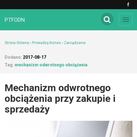
PTFODN
Toggl
navig
Strona Główna
Prowadzę biznes
Zarządzanie
Dodano:
2017-08-17
Tag:
mechanizm odwrotnego obciążenia
Mechanizm odwrotnego
obciążenia przy zakupie i
sprzedaży