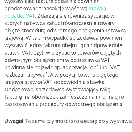
wystawiając fakturę podatnik powinien
opodatkować transakcję właściwą
stawką
podatku VAT
. Zdarzają się również sytuacje, w
których nabywca zakupi równocześnie towary
objęte procedurą odwrotnego obciążenia i stawką
krajową. W takim wypadku sprzedawca powinien
wystawić jedną fakturę obejmującą odpowiednie
stawki VAT. Czyli w przypadku towarów objętych
odwrotnym obciążeniem w polu stawka VAT
powinna się pojawić np. adnotacja “oo” lub “VAT
rozlicza nabywca”. A w pozycji towaru objętego
krajową stawką VAT odpowiednia stawka.
Dodatkowo, sprzedawca wystawiający taką
fakturę ma obowiązek zamieszczenia informacji o
zastosowaniu procedury odwrotnego obciążenia.
Uwaga
!
Te same czynności stosuje się przy wystawia