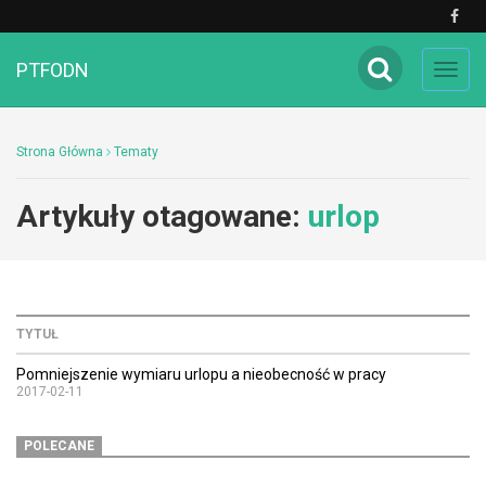
PTFODN
Toggl
navig
Strona Główna
Tematy
Artykuły otagowane:
urlop
TYTUŁ
Pomniejszenie wymiaru urlopu a nieobecność w pracy
2017-02-11
POLECANE