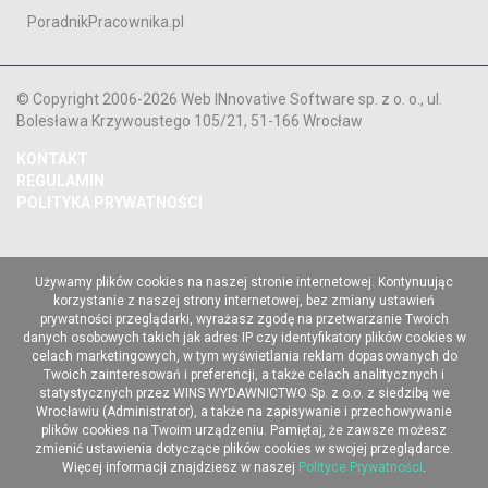
PoradnikPracownika.pl
© Copyright 2006-2026 Web INnovative Software sp. z o. o., ul.
Bolesława Krzywoustego 105/21, 51-166 Wrocław
KONTAKT
REGULAMIN
POLITYKA PRYWATNOŚCI
Używamy plików cookies na naszej stronie internetowej. Kontynuując
korzystanie z naszej strony internetowej, bez zmiany ustawień
prywatności przeglądarki, wyrażasz zgodę na przetwarzanie Twoich
danych osobowych takich jak adres IP czy identyfikatory plików cookies w
celach marketingowych, w tym wyświetlania reklam dopasowanych do
Twoich zainteresowań i preferencji, a także celach analitycznych i
statystycznych przez WINS WYDAWNICTWO Sp. z o.o. z siedzibą we
Wrocławiu (Administrator), a także na zapisywanie i przechowywanie
plików cookies na Twoim urządzeniu. Pamiętaj, że zawsze możesz
zmienić ustawienia dotyczące plików cookies w swojej przeglądarce.
Więcej informacji znajdziesz w naszej
Polityce Prywatności
.