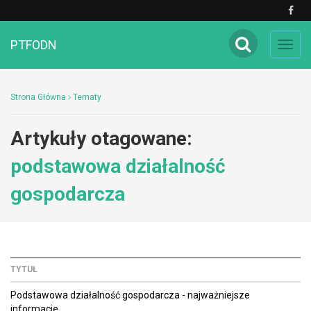
PTFODN
Toggl
navig
Strona Główna
Tematy
Artykuły otagowane:
podstawowa działalność
gospodarcza
TYTUŁ
Podstawowa działalność gospodarcza - najważniejsze
informacje