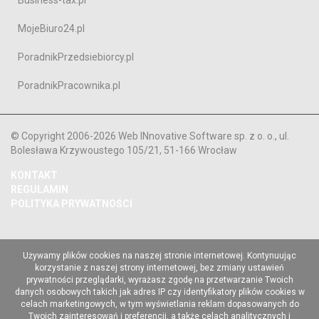
Business-tax.pl
MojeBiuro24.pl
PoradnikPrzedsiebiorcy.pl
PoradnikPracownika.pl
© Copyright 2006-2026 Web INnovative Software sp. z o. o., ul.
Bolesława Krzywoustego 105/21, 51-166 Wrocław
KONTAKT
REGULAMIN
POLITYKA PRYWATNOŚCI
Używamy plików cookies na naszej stronie internetowej. Kontynuując
korzystanie z naszej strony internetowej, bez zmiany ustawień
prywatności przeglądarki, wyrażasz zgodę na przetwarzanie Twoich
danych osobowych takich jak adres IP czy identyfikatory plików cookies w
celach marketingowych, w tym wyświetlania reklam dopasowanych do
Twoich zainteresowań i preferencji, a także celach analitycznych i