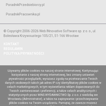
PoradnikPrzedsiebiorcy.pl
PoradnikPracownika.pl
© Copyright 2006-2026 Web INnovative Software sp. z o. o., ul.
Bolesława Krzywoustego 105/21, 51-166 Wrocław
KONTAKT
REGULAMIN
POLITYKA PRYWATNOŚCI
Używamy plików cookies na naszej stronie internetowej. Kontynuując
korzystanie z naszej strony internetowej, bez zmiany ustawień
prywatności przeglądarki, wyrażasz zgodę na przetwarzanie Twoich
danych osobowych takich jak adres IP czy identyfikatory plików cookies w
celach marketingowych, w tym wyświetlania reklam dopasowanych do
Twoich zainteresowań i preferencji, a także celach analitycznych i
statystycznych przez WINS WYDAWNICTWO Sp. z o.o. z siedzibą we
Wrocławiu (Administrator), a także na zapisywanie i przechowywanie
plików cookies na Twoim urządzeniu. Pamiętaj, że zawsze możesz