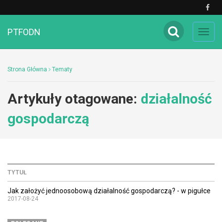
PTFODN
Toggl
navig
Strona Główna
Tematy
Artykuły otagowane:
działalność
gospodarczą
TYTUŁ
Jak założyć jednoosobową działalność gospodarczą? - w pigułce
2017-08-24