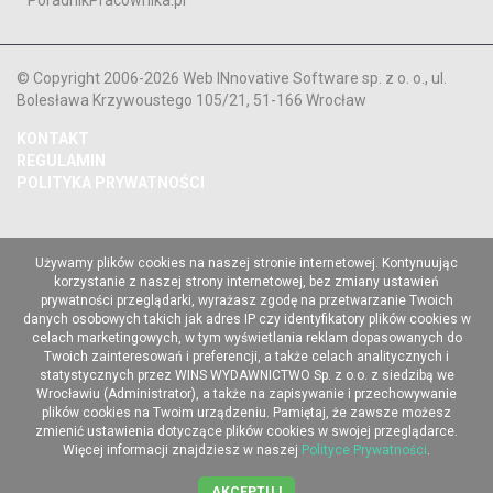
PoradnikPracownika.pl
© Copyright 2006-2026 Web INnovative Software sp. z o. o., ul.
Bolesława Krzywoustego 105/21, 51-166 Wrocław
KONTAKT
REGULAMIN
POLITYKA PRYWATNOŚCI
Używamy plików cookies na naszej stronie internetowej. Kontynuując
korzystanie z naszej strony internetowej, bez zmiany ustawień
prywatności przeglądarki, wyrażasz zgodę na przetwarzanie Twoich
danych osobowych takich jak adres IP czy identyfikatory plików cookies w
celach marketingowych, w tym wyświetlania reklam dopasowanych do
Twoich zainteresowań i preferencji, a także celach analitycznych i
statystycznych przez WINS WYDAWNICTWO Sp. z o.o. z siedzibą we
Wrocławiu (Administrator), a także na zapisywanie i przechowywanie
plików cookies na Twoim urządzeniu. Pamiętaj, że zawsze możesz
zmienić ustawienia dotyczące plików cookies w swojej przeglądarce.
Więcej informacji znajdziesz w naszej
Polityce Prywatności
.
AKCEPTUJ