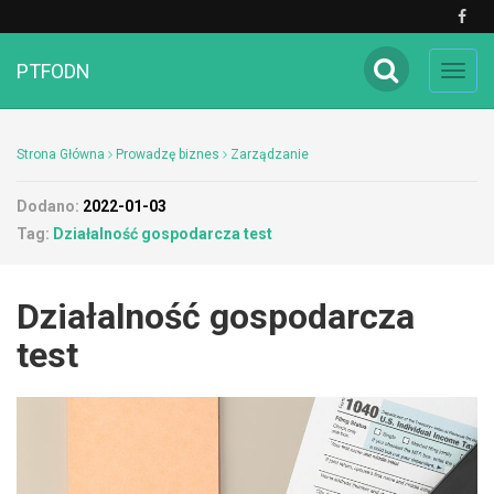
PTFODN
Toggl
navig
Strona Główna
Prowadzę biznes
Zarządzanie
Dodano:
2022-01-03
Tag:
Działalność gospodarcza test
Działalność gospodarcza
test